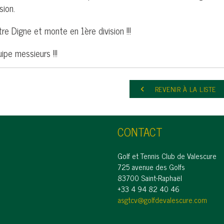
sion.
re Digne et monte en 1ère division !!!
ipe messieurs !!!
REVENIR À LA LISTE
keyboard_arrow_left
CONTACT
Golf et Tennis Club de Valescure
725 avenue des Golfs
83700 Saint-Raphaël
+33 4 94 82 40 46
asgtcv@golfdevalescure.com