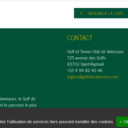
REVENIR À LA LISTE
keyboard_arrow_left
CONTACT
Golf et Tennis Club de Valescure
725 avenue des Golfs
83700 Saint-Raphaël
+33 4 94 82 40 46
asgtcv@golfdevalescure.com
tanniques, le Golf de
st le parcours le plus
agone.
z l'utilisation de services tiers pouvant installer des cookies
✓ O