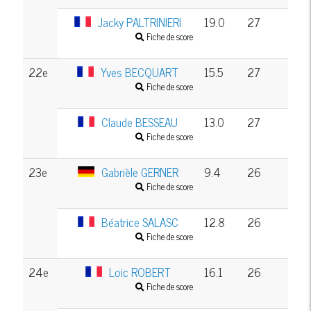
Jacky PALTRINIERI
19.0
27
Fiche de score
22e
Yves BECQUART
15.5
27
Fiche de score
Claude BESSEAU
13.0
27
Fiche de score
23e
Gabrièle GERNER
9.4
26
Fiche de score
Béatrice SALASC
12.8
26
Fiche de score
24e
Loic ROBERT
16.1
26
Fiche de score