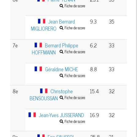
Fiche de score
Jean Bernard
9.3
35
MIGLIORERO
Fiche de score
7e
Bernard Philippe
6.2
33
HOFFMANN
Fiche de score
Géraldine MICHE
8.8
33
Fiche de score
8e
Christophe
15.4
32
BENSOUSSAN
Fiche de score
Jean-Yves JUSSERAND
16.9
32
Fiche de score
9e
Eric SAUSSOL
25.8
31