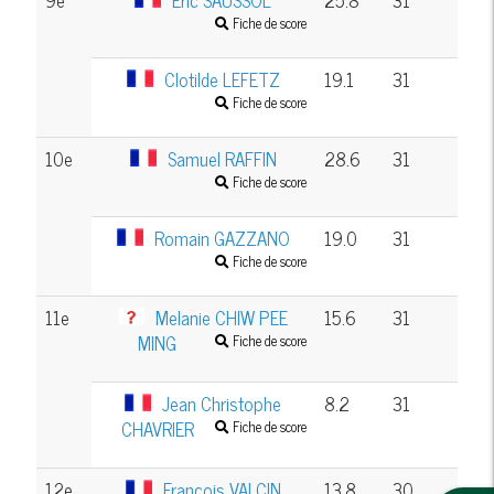
Fiche de score
Clotilde LEFETZ
19.1
31
Fiche de score
10e
Samuel RAFFIN
28.6
31
Fiche de score
Romain GAZZANO
19.0
31
Fiche de score
11e
Melanie CHIW PEE
15.6
31
MING
Fiche de score
Jean Christophe
8.2
31
CHAVRIER
Fiche de score
12e
Francois VALCIN
13.8
30