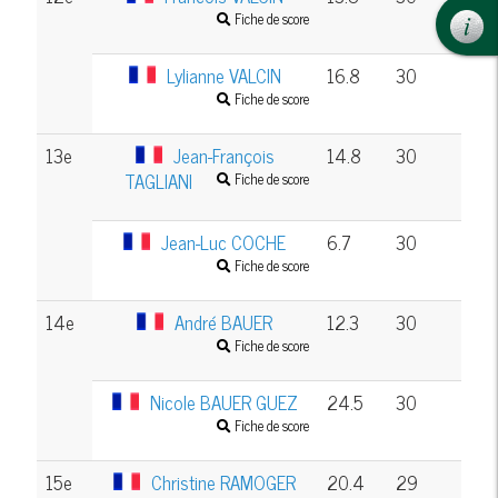
Fiche de score
Lylianne VALCIN
16.8
30
Fiche de score
13e
Jean-François
14.8
30
TAGLIANI
Fiche de score
Jean-Luc COCHE
6.7
30
Fiche de score
14e
André BAUER
12.3
30
Fiche de score
Nicole BAUER GUEZ
24.5
30
Fiche de score
15e
Christine RAMOGER
20.4
29