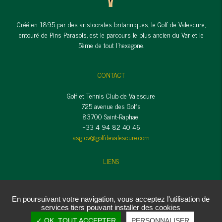
Créé en 1895 par des aristocrates britanniques, le Golf de Valescure,
entouré de Pins Parasols, est le parcours le plus ancien du Var et le
5ème de tout l'hexagone.
CONTACT
Golf et Tennis Club de Valescure
725 avenue des Golfs
83700 Saint-Raphaël
+33 4 94 82 40 46
asgtcv@golfdevalescure.com
LIENS
Mentions légales et Crédits
Politique de confidentialité
En poursuivant votre navigation, vous acceptez l'utilisation de
Cookies
services tiers pouvant installer des cookies
Copyright © Golf et Tennis Club de Valescure - 2020 - Tous droits
✓ OK, TOUT ACCEPTER
PERSONNALISER