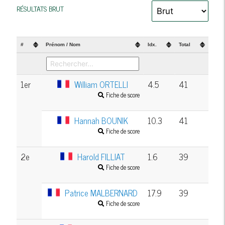
RÉSULTATS BRUT
#
Prénom / Nom
Idx.
Total
1er
William ORTELLI
4.5
41
Fiche de score
Hannah BOUNIK
10.3
41
Fiche de score
2e
Harold FILLIAT
1.6
39
Fiche de score
Patrice MALBERNARD
17.9
39
Fiche de score