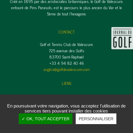
Créé en 1895 par des aristocrates britanniques, le Golf de Valescure,
entouré de Pins Parasols, est le parcours le plus ancien du Var et le
5ème de tout l'hexagone.
CONTACT
Golf et Tennis Club de Valescure
725 avenue des Golfs
83700 Saint-Raphaël
+33 4 94 82 40 46
asgtcv@golfdevalescure.com
LIENS
Mentions légales et Crédits
Politique de confidentialité
En poursuivant votre navigation, vous acceptez l'utilisation de
Cookies
services tiers pouvant installer des cookies
Copyright © Golf et Tennis Club de Valescure - 2020 - Tous droits
✓ OK, TOUT ACCEPTER
PERSONNALISER
réservés.
Réalisation
vt-design
2019